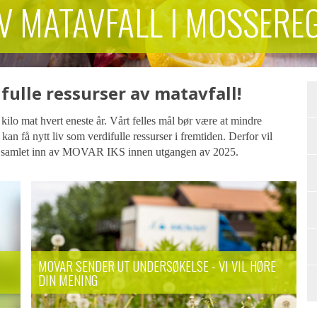
V MATAVFALL I MOSSERE
fulle ressurser av matavfall!
 kilo mat hvert eneste år.
Vårt felles mål bør være at mindre
kan få nytt liv som verdifulle ressurser i fremtiden. Derfor vil
bli samlet inn av MOVAR IKS
innen utgangen av 2025
.
MOVAR SENDER UT UNDERSØKELSE - VI VIL HØRE
DIN MENING