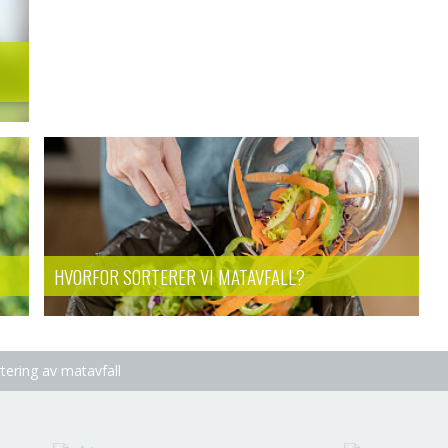
HVORFOR SORTERER VI MATAVFALL?
tering av matavfall