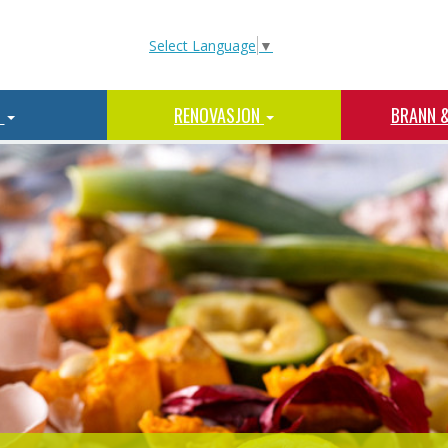
Select Language
▼
N
RENOVASJON
BRANN 