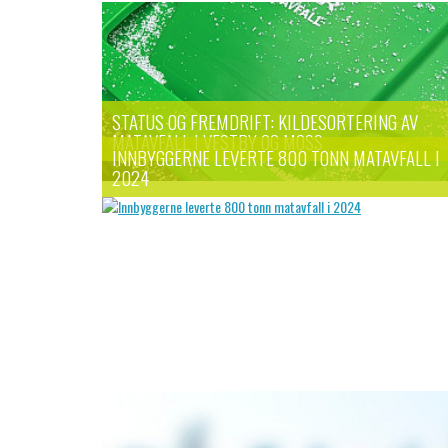
STATUS OG FREMDRIFT: KILDESORTERING AV
MATAVFALL I VESTBY OG MOSS
INNBYGGERNE LEVERTE 800 TONN MATAVFALL I
2024