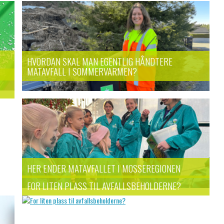
HVORDAN SKAL MAN EGENTLIG HÅNDTERE
MATAVFALL I SOMMERVARMEN?
HER ENDER MATAVFALLET I MOSSEREGIONEN
FOR LITEN PLASS TIL AVFALLSBEHOLDERNE?