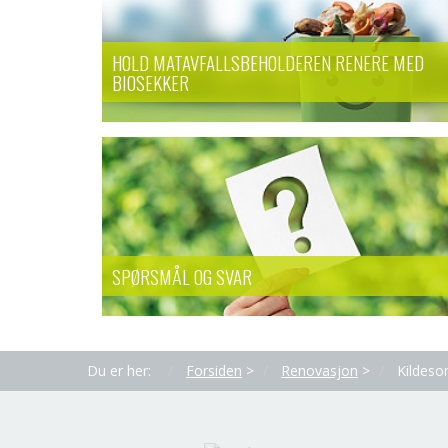
HOLD MATAVFALLSBEHOLDEREN RENERE MED
BIOSEKKER
SPØRSMÅL OG SVAR
Du er her:
Forsiden
>
Renovasjon
>
Kildesor